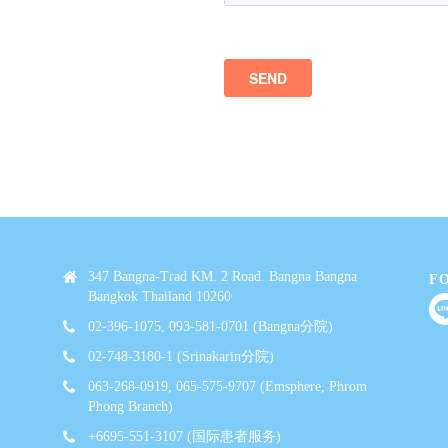
347 Bangna-Trad KM. 2 Road. Bangna Bangna
F
Bangkok Thailand 10260
02-396-1075, 093-581-0701 (Bangna分院)
02-748-3180-1 (Srinakarin分院)
063-268-0919, 065-575-9707 (Emsphere, Phrom
Phong Branch)
+6695-551-3107 (国际患者服务)