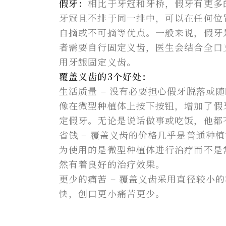
假牙：
相比于牙冠和牙桥，假牙有更多
牙冠且不排于同一排中，可以在任何位
自摘或不可摘等优点。一般来说，假牙
者需要自行固定义齿，医生会结合全口
用牙龈固定义齿。
覆盖义齿的3个好处：
生活质量 – 没有必要担心假牙脱落或
像在微型种植体上按下按钮，增加了假
定假牙。无论是说话做事或吃饭，他都
省钱 – 覆盖义齿的价格几乎是普通种
为使用的是微型种植体进行治疗而不是
然有着良好的治疗效果。
更少的痛苦 – 覆盖义齿采用直径较小
快，创口更小痛苦更少。