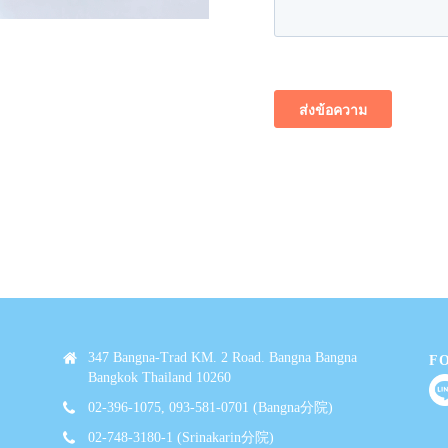
347 Bangna-Trad KM. 2 Road. Bangna Bangna
F
Bangkok Thailand 10260
02-396-1075, 093-581-0701 (Bangna分院)
02-748-3180-1 (Srinakarin分院)