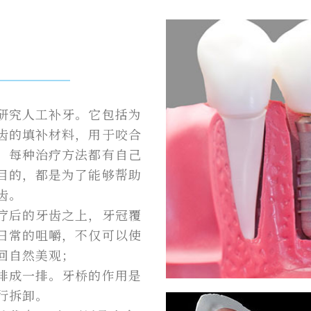
研究人工补牙。它包括为
齿的填补材料，用于咬合
。每种治疗方法都有自己
目的，都是为了能够帮助
齿。
疗后的牙齿之上，牙冠覆
日常的咀嚼，不仅可以使
回自然美观；
排成一排。牙桥的作用是
行拆卸。