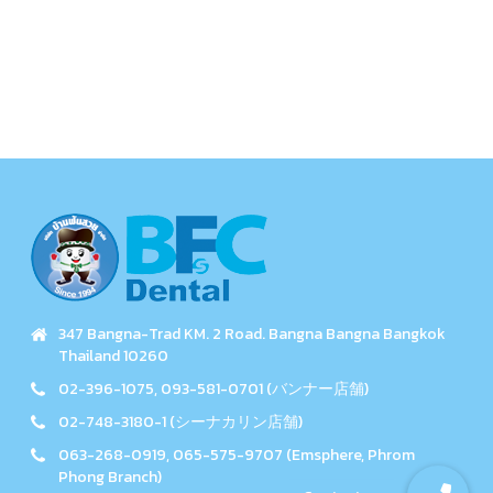
347 Bangna-Trad KM. 2 Road. Bangna Bangna Bangkok
Thailand 10260
02-396-1075, 093-581-0701 (バンナー店舗)
02-748-3180-1 (シーナカリン店舗)
063-268-0919, 065-575-9707 (Emsphere, Phrom
Phong Branch)