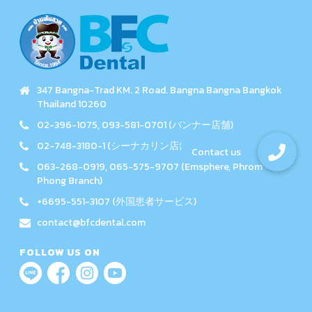
347 Bangna-Trad KM. 2 Road. Bangna Bangna Bangkok
Thailand 10260
02-396-1075, 093-581-0701 (バンナー店舗)
02-748-3180-1 (シーナカリン店舗)
063-268-0919, 065-575-9707 (Emsphere, Phrom
Phong Branch)
+6695-551-3107 (外国患者サービス)
contact@bfcdental.com
FOLLOW US ON