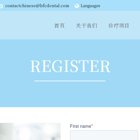
contactchinese@bfcdental.com
Languages
首页
关于我们
诊疗项目
REGISTER