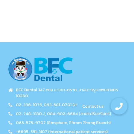
BFC Dental 347 ถนน บางนา-ตราด. บางนา กรุงเทพมหานคร
10260
02-396-1075, 093-581-0701 (สาขา บางนา)
02-748-3180-1, 084-902-6664 (สาขา ศรีนครินทร์)
065-575-9707 (Emsphere, Phrom Phong Branch)
+6695-551-3107 (International patient services)