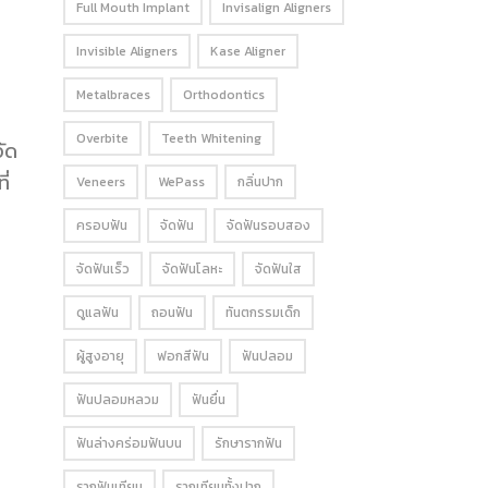
Full Mouth Implant
Invisalign Aligners
Invisible Aligners
Kase Aligner
Metalbraces
Orthodontics
Overbite
Teeth Whitening
ัด
ี่
Veneers
WePass
กลิ่นปาก
ครอบฟัน
จัดฟัน
จัดฟันรอบสอง
จัดฟันเร็ว
จัดฟันโลหะ
จัดฟันใส
ดูแลฟัน
ถอนฟัน
ทันตกรรมเด็ก
ผู้สูงอายุ
ฟอกสีฟัน
ฟันปลอม
ฟันปลอมหลวม
ฟันยื่น
ฟันล่างคร่อมฟันบน
รักษารากฟัน
รากฟันเทียม
รากเทียมทั้งปาก