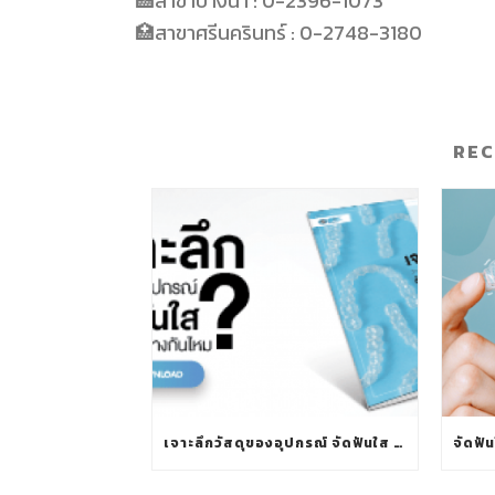
🏥
สาขาบางนา
: 0-2396-1073
🏥
สาขาศรีนครินทร์
: 0-2748-3180
RE
เจาะลึกวัสดุของอุปกรณ์ จัดฟันใส แต่ละยี่ห่อต่างกันไหม?