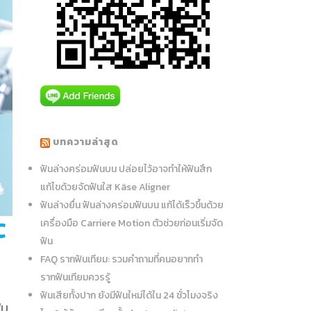
บทความล่าสุด
ฟันล่างคร่อมฟันบน ปล่อยไว้อาจทำให้ฟันสึก
แก้ไขด้วยจัดฟันใส Käse Aligner
ฟันล่างยื่น ฟันล่างคร่อมฟันบน แก้ได้เร็วขึ้นด้วย
เครื่องมือ Carriere Motion ตัวช่วยก่อนเริ่มจัด
ฟัน
FAQ รากฟันเทียม: รวมคำถามที่คนอยากทำ
รากฟันเทียมควรรู้
ฟันเสียทั้งปาก ยังมีฟันใหม่ได้ใน 24 ชั่วโมงจริง
ัน