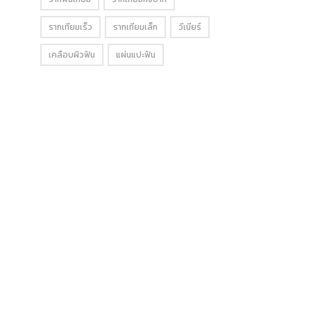
รากเทียมเร็ว
รากเทียมเล็ก
วีเนียร์
เคลือบผิวฟัน
แผ่นแปะฟัน