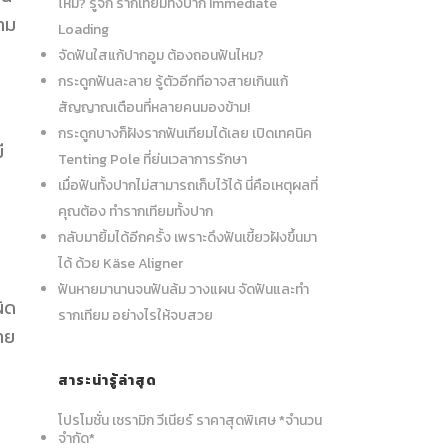
ไหม? รู้จัก รากเทียมทั้งปาก Immediate
ตาม
Loading
จัดฟันใสแก้ปากอูม ต้องถอนฟันไหม?
กระดูกฟันละลาย รู้ตัวอีกทีอาจสายเกินแก้
สัญญาณเตือนที่หลายคนมองข้าม!
กระดูกบางก็ฝังรากฟันเทียมได้เลย เปิดเทคนิค
ี
Tenting Pole ที่ย่นเวลาการรักษา
เมื่อฟันทั้งปากไม่สามารถเก็บไว้ได้ นี่คือเหตุผลที่
คุณต้อง ทำรากเทียมทั้งปาก
กลับมายิ้มได้อีกครั้ง เพราะดึงฟันเขี้ยวฝังขึ้นมา
ได้ ด้วย Käse Aligner
ฟันหายมานานจนฟันล้ม วางแผน จัดฟันและทำ
ผิด
รากเทียม อย่างไรให้จบสวย
่าย
สาระน่ารู้ล่าสุด
โปรโมชั่น เซรามิก วีเนียร์ ราคาสุดพิเศษ *จำนวน
จำกัด*