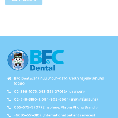
BFC Dental 347 ถนน บางนา-ตราด. บางนา กรุงเทพมหานคร
10260
02-396-1075, 093-581-0701 (สาขา บางนา)
02-748-3180-1, 084-902-6664 (สาขา ศรีนครินทร์)
065-575-9707 (Emsphere, Phrom Phong Branch)
+6695-551-3107 (International patient services)