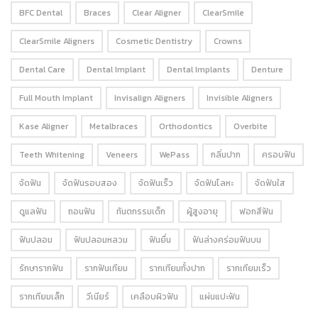
BFC Dental
Braces
Clear Aligner
ClearSmile
ClearSmile Aligners
Cosmetic Dentistry
Crowns
Dental Care
Dental Implant
Dental Implants
Denture
Full Mouth Implant
Invisalign Aligners
Invisible Aligners
Kase Aligner
Metalbraces
Orthodontics
Overbite
Teeth Whitening
Veneers
WePass
กลิ่นปาก
ครอบฟัน
จัดฟัน
จัดฟันรอบสอง
จัดฟันเร็ว
จัดฟันโลหะ
จัดฟันใส
ดูแลฟัน
ถอนฟัน
ทันตกรรมเด็ก
ผู้สูงอายุ
ฟอกสีฟัน
ฟันปลอม
ฟันปลอมหลวม
ฟันยื่น
ฟันล่างคร่อมฟันบน
รักษารากฟัน
รากฟันเทียม
รากเทียมทั้งปาก
รากเทียมเร็ว
รากเทียมเล็ก
วีเนียร์
เคลือบผิวฟัน
แผ่นแปะฟัน