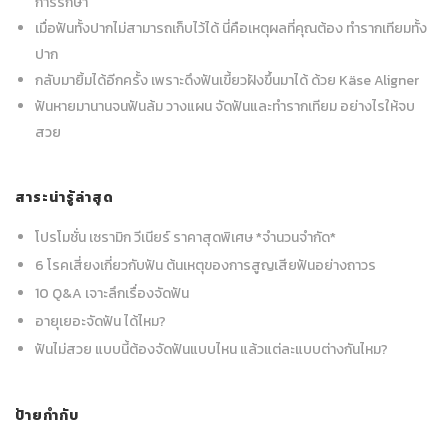
การรักษา
เมื่อฟันทั้งปากไม่สามารถเก็บไว้ได้ นี่คือเหตุผลที่คุณต้อง ทำรากเทียมทั้ง
ปาก
กลับมายิ้มได้อีกครั้ง เพราะดึงฟันเขี้ยวฝังขึ้นมาได้ ด้วย Käse Aligner
ฟันหายมานานจนฟันล้ม วางแผน จัดฟันและทำรากเทียม อย่างไรให้จบ
สวย
สาระน่ารู้ล่าสุด
โปรโมชั่น เซรามิก วีเนียร์ ราคาสุดพิเศษ *จำนวนจำกัด*
6 โรคเสี่ยงเกี่ยวกับฟัน ต้นเหตุของการสูญเสียฟันอย่างถาวร
10 Q&A เจาะลึกเรื่องจัดฟัน
อายุเยอะจัดฟัน ได้ไหม?
ฟันไม่สวย แบบนี้ต้องจัดฟันแบบไหน แล้วแต่ละแบบต่างกันไหม?
ป้ายกำกับ