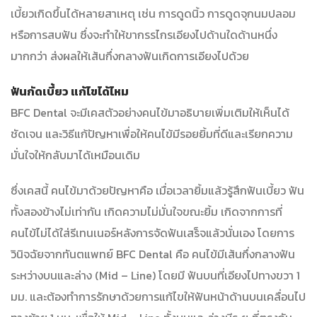
เบี้ยวเกิดขึ้นได้หลายสาเหตุ เช่น การดูดนิ้ว การดูดจุกนมปลอม
หรือการสบฟัน ซึ่งจะทำให้ขากรรไกรเอียงไปด้านใดด้านหนึ่ง
มากกว่า ส่งผลให้เส้นกึ่งกลางฟันเกิดการเอียงไปด้วย
ฟันกัดเบี้ยว แก้ไขได้ไหม
BFC Dental จะมีเคสตัวอย่างคนไข้มาอธิบายเพิ่มเติมให้เห็นได้
ชัดเจน และวิธีแก้ปัญหาเพื่อให้คนไข้มีรอยยิ้มที่ดีและเรียกความ
มั่นใจให้กลับมาได้เหมือนเดิม
ซึ่งเคสนี้ คนไข้มาด้วยปัญหาคือ เมื่อเวลายิ้มแล้วรู้สึกฟันเบี้ยว ฟัน
ทั้งสองข้างไม่เท่ากัน เกิดความไม่มั่นใจขณะยิ้ม เกิดจากการที่
คนไข้ไม่ได้ใส่รีเทนเนอร์หลังการจัดฟันเสร็จแล้วนั่นเอง โดยการ
วินิจฉัยจากทันตแพทย์ BFC Dental คือ คนไข้มีเส้นกึ่งกลางฟัน
ระหว่างบนและล่าง (Mid – Line) โดยมี ฟันบนที่เอียงไปทางขวา 1
มม. และต้องทำการรักษาด้วยการแก้ไขให้ฟันหน้าด้านบนเคลื่อนไป