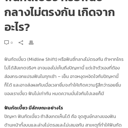
กลางไม่ตรงกัน เกิดจาก
อะไร?
0
ฟันกัดเบี้ยว (Midline Shift) หรือฟันซี่กลางไม่ตรงกัน ถ้าหากใคร
ไม่ได้สังเกตจริงๆ อาจมองไม่เห็นถึงปัญหานี้ แต่เจ้าตัวเองที่ต้อง
ส่องกระจกแปรงฟันในทุกเช้า – เย็น อาจหงุดหงิดใจกับปัญหานี้
ก็ได้ และอาจส่งผลกับเมื่อเวลายิ้มจะทำให้เกิดความรู้สึกว่ารอยยิ้ม
ของเราเบี้ยว ฟันไม่เท่ากัน หมดความมั่นใจกันไปเลยก็มี
ฟันกัดเบี้ยว มีลักษณะอย่างไร
ปัญหา ฟันกัดเบี้ยว ถ้าสังเกตเห็นได้ คือ จุดศูนย์กลางของฟัน
ด้านหน้าทั้งบนและล่างไม่ตรงและไม่เสมอกัน สาเหตุที่ทำให้ฟันกัด