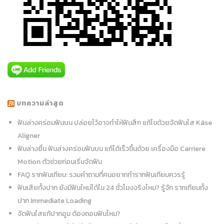
บทความล่าสุด
ฟันล่างคร่อมฟันบน ปล่อยไว้อาจทำให้ฟันสึก แก้ไขด้วยจัดฟันใส Käse
Aligner
ฟันล่างยื่น ฟันล่างคร่อมฟันบน แก้ได้เร็วขึ้นด้วย เครื่องมือ Carriere
Motion ตัวช่วยก่อนเริ่มจัดฟัน
FAQ รากฟันเทียม: รวมคำถามที่คนอยากทำรากฟันเทียมควรรู้
ฟันเสียทั้งปาก ยังมีฟันใหม่ได้ใน 24 ชั่วโมงจริงไหม? รู้จัก รากเทียมทั้ง
ปาก Immediate Loading
จัดฟันใสแก้ปากอูม ต้องถอนฟันไหม?