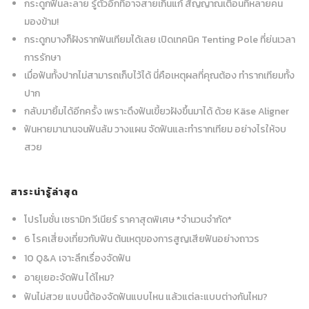
กระดูกฟันละลาย รู้ตัวอีกทีอาจสายเกินแก้ สัญญาณเตือนที่หลายคน
มองข้าม!
กระดูกบางก็ฝังรากฟันเทียมได้เลย เปิดเทคนิค Tenting Pole ที่ย่นเวลา
การรักษา
เมื่อฟันทั้งปากไม่สามารถเก็บไว้ได้ นี่คือเหตุผลที่คุณต้อง ทำรากเทียมทั้ง
ปาก
กลับมายิ้มได้อีกครั้ง เพราะดึงฟันเขี้ยวฝังขึ้นมาได้ ด้วย Käse Aligner
ฟันหายมานานจนฟันล้ม วางแผน จัดฟันและทำรากเทียม อย่างไรให้จบ
สวย
สาระน่ารู้ล่าสุด
โปรโมชั่น เซรามิก วีเนียร์ ราคาสุดพิเศษ *จำนวนจำกัด*
6 โรคเสี่ยงเกี่ยวกับฟัน ต้นเหตุของการสูญเสียฟันอย่างถาวร
10 Q&A เจาะลึกเรื่องจัดฟัน
อายุเยอะจัดฟัน ได้ไหม?
ฟันไม่สวย แบบนี้ต้องจัดฟันแบบไหน แล้วแต่ละแบบต่างกันไหม?