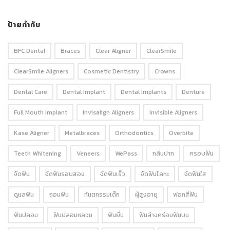
ป้ายกำกับ
BFC Dental
Braces
Clear Aligner
ClearSmile
ClearSmile Aligners
Cosmetic Dentistry
Crowns
Dental Care
Dental Implant
Dental Implants
Denture
Full Mouth Implant
Invisalign Aligners
Invisible Aligners
Kase Aligner
Metalbraces
Orthodontics
Overbite
Teeth Whitening
Veneers
WePass
กลิ่นปาก
ครอบฟัน
จัดฟัน
จัดฟันรอบสอง
จัดฟันเร็ว
จัดฟันโลหะ
จัดฟันใส
ดูแลฟัน
ถอนฟัน
ทันตกรรมเด็ก
ผู้สูงอายุ
ฟอกสีฟัน
ฟันปลอม
ฟันปลอมหลวม
ฟันยื่น
ฟันล่างคร่อมฟันบน