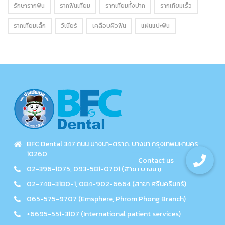
รักษารากฟัน
รากฟันเทียม
รากเทียมทั้งปาก
รากเทียมเร็ว
รากเทียมเล็ก
วีเนียร์
เคลือบผิวฟัน
แผ่นแปะฟัน
BFC Dental 347 ถนน บางนา-ตราด. บางนา กรุงเทพมหานคร
10260
02-396-1075, 093-581-0701 (สาขา บางนา)
02-748-3180-1, 084-902-6664 (สาขา ศรีนครินทร์)
065-575-9707 (Emsphere, Phrom Phong Branch)
+6695-551-3107 (International patient services)