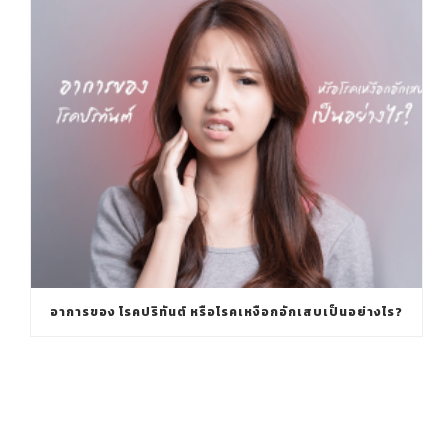
อาการของ โรคปริทันต์ หรือโรคเหงือกอักเสบเป็นอย่างไร?