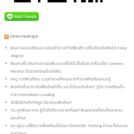
บทความล่าสุด
ฟันล่างคร่อมฟันบน ปล่อยไว้อาจทำให้ฟันสึก แก้ไขด้วยจัดฟันใส Käse
Aligner
ฟันล่างยื่น ฟันล่างคร่อมฟันบน แก้ได้เร็วขึ้นด้วย เครื่องมือ Carriere
Motion ตัวช่วยก่อนเริ่มจัดฟัน
FAQ รากฟันเทียม: รวมคำถามที่คนอยากทำรากฟันเทียมควรรู้
ฟันเสียทั้งปาก ยังมีฟันใหม่ได้ใน 24 ชั่วโมงจริงไหม? รู้จัก รากเทียมทั้ง
ปาก Immediate Loading
จัดฟันใสแก้ปากอูม ต้องถอนฟันไหม?
กระดูกฟันละลาย รู้ตัวอีกทีอาจสายเกินแก้ สัญญาณเตือนที่หลายคน
มองข้าม!
กระดูกบางก็ฝังรากฟันเทียมได้เลย เปิดเทคนิค Tenting Pole ที่ย่นเวลา
การรักษา