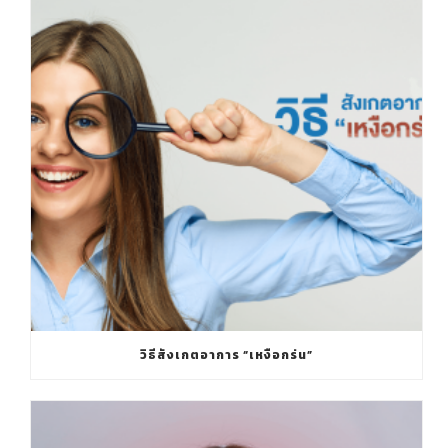
วิธีสังเกตอาการ “เหงือกร่น”