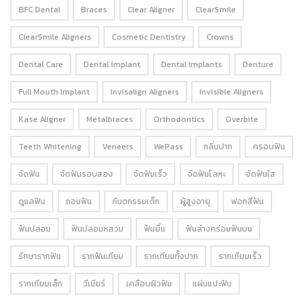
BFC Dental
Braces
Clear Aligner
ClearSmile
ClearSmile Aligners
Cosmetic Dentistry
Crowns
Dental Care
Dental Implant
Dental Implants
Denture
Full Mouth Implant
Invisalign Aligners
Invisible Aligners
Kase Aligner
Metalbraces
Orthodontics
Overbite
Teeth Whitening
Veneers
WePass
กลิ่นปาก
ครอบฟัน
จัดฟัน
จัดฟันรอบสอง
จัดฟันเร็ว
จัดฟันโลหะ
จัดฟันใส
ดูแลฟัน
ถอนฟัน
ทันตกรรมเด็ก
ผู้สูงอายุ
ฟอกสีฟัน
ฟันปลอม
ฟันปลอมหลวม
ฟันยื่น
ฟันล่างคร่อมฟันบน
รักษารากฟัน
รากฟันเทียม
รากเทียมทั้งปาก
รากเทียมเร็ว
รากเทียมเล็ก
วีเนียร์
เคลือบผิวฟัน
แผ่นแปะฟัน