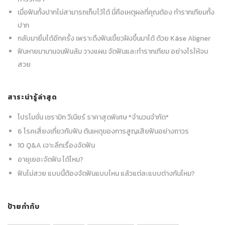
เมื่อฟันทั้งปากไม่สามารถเก็บไว้ได้ นี่คือเหตุผลที่คุณต้อง ทำรากเทียมทั้ง
ปาก
กลับมายิ้มได้อีกครั้ง เพราะดึงฟันเขี้ยวฝังขึ้นมาได้ ด้วย Käse Aligner
ฟันหายมานานจนฟันล้ม วางแผน จัดฟันและทำรากเทียม อย่างไรให้จบ
สวย
สาระน่ารู้ล่าสุด
โปรโมชั่น เซรามิก วีเนียร์ ราคาสุดพิเศษ *จำนวนจำกัด*
6 โรคเสี่ยงเกี่ยวกับฟัน ต้นเหตุของการสูญเสียฟันอย่างถาวร
10 Q&A เจาะลึกเรื่องจัดฟัน
อายุเยอะจัดฟัน ได้ไหม?
ฟันไม่สวย แบบนี้ต้องจัดฟันแบบไหน แล้วแต่ละแบบต่างกันไหม?
ป้ายกำกับ