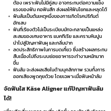
ต้อง เพราะฟันไม่มีคู่สบ อาจกระทบต่อความแข็ง
แรงของฟัน คอฟันสึก ส่งผลให้ฟันโยกและหลุดได้
ฟันล้มเป็นต้นเหตุหนึ่งของการเกิดโรคปริทันต์
อักเสบ
ฟันที่เรียงตัวไม่เป็นระเบียบมักจะกลายเป็นแหล่ง
สะสมของเศษอาหาร แบคทีเรีย และคราบหินปูน
นำไปสู่ปัญหาฟันผุ และกลิ่นปาก
ลดประสิทธิภาพในการบดเคี้ยว ซึ่งสร้างผลกระทบ
สืบเนื่องไปถึงระบบย่อยอาหารจะทำงานหนักมาก
ขึ้น
ฟันล้ม จะส่งผลเสียในด้านบุคลิกภาพ รวมทั้งการ
ออกเสียงพูดคุยด้วย โดยเฉพาะเมื่อฟันหน้าล้ม
จัดฟันใส Käse Aligner แก้ปัญหาฟันล้ม
ได้!