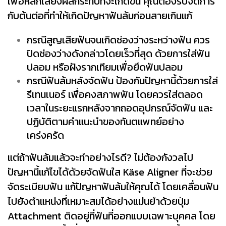
เพื่อหลีกเลี่ยงผลกระทบที่จะเกิดขึ้น คุณต้องรีบจัดการ
กับต้นต่อที่ทำให้เกิดปัญหาฟันล้มก่อนสายเกินแก้
กรณีสูญเสียฟันจนเกิดช่องว่างระหว่างฟัน ควร
ปิดช่องว่างดังกล่าวโดยเร็วที่สุด ด้วยการใส่ฟัน
ปลอม หรือฝังรากเทียมเพื่อยึดฟันปลอม
กรณีฟันล้มหลังจัดฟัน ป้องกันปัญหานี้ด้วยการใส่
รีเทนเนอร์ เพื่อคงสภาพฟัน โดยควรใส่ตลอด
เวลาในระยะแรกหลังจากถอดอุปกรณ์จัดฟัน และ
ปฏิบัติตามคำแนะนำของทันตแพทย์อย่าง
เคร่งครัด
แต่ถ้าฟันล้มแล้วจะทำอย่างไรดี? ไม่ต้องกังวลไป
ปัญหานี้แก้ไขได้ด้วยจัดฟันใส Käse Aligner ที่จะช่วย
จัดระเบียบฟัน แก้ปัญหาฟันล้มให้คุณได้ โดยเคลื่อนฟัน
ไปยังตำแหน่งที่เหมาะสมได้อย่างแม่นยำด้วยปุ่ม
Attachment ติดอยู่ที่ฟันที่ออกแบบเฉพาะบุคคล โดย