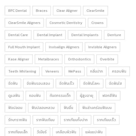
BFC Dental
Braces
Clear Aligner
ClearSmile
ClearSmile Aligners
Cosmetic Dentistry
Crowns
Dental Care
Dental Implant
Dental Implants
Denture
Full Mouth Implant
Invisalign Aligners
Invisible Aligners
Kase Aligner
Metalbraces
Orthodontics
Overbite
Teeth Whitening
Veneers
WePass
กลิ่นปาก
ครอบฟัน
จัดฟัน
จัดฟันรอบสอง
จัดฟันเร็ว
จัดฟันโลหะ
จัดฟันใส
ดูแลฟัน
ถอนฟัน
ทันตกรรมเด็ก
ผู้สูงอายุ
ฟอกสีฟัน
ฟันปลอม
ฟันปลอมหลวม
ฟันยื่น
ฟันล่างคร่อมฟันบน
รักษารากฟัน
รากฟันเทียม
รากเทียมทั้งปาก
รากเทียมเร็ว
รากเทียมเล็ก
วีเนียร์
เคลือบผิวฟัน
แผ่นแปะฟัน