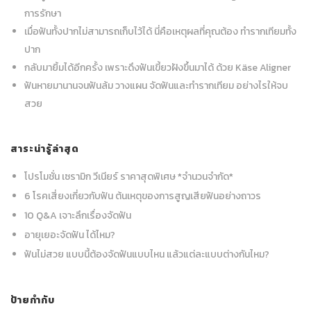
การรักษา
เมื่อฟันทั้งปากไม่สามารถเก็บไว้ได้ นี่คือเหตุผลที่คุณต้อง ทำรากเทียมทั้ง
ปาก
กลับมายิ้มได้อีกครั้ง เพราะดึงฟันเขี้ยวฝังขึ้นมาได้ ด้วย Käse Aligner
ฟันหายมานานจนฟันล้ม วางแผน จัดฟันและทำรากเทียม อย่างไรให้จบ
สวย
สาระน่ารู้ล่าสุด
โปรโมชั่น เซรามิก วีเนียร์ ราคาสุดพิเศษ *จำนวนจำกัด*
6 โรคเสี่ยงเกี่ยวกับฟัน ต้นเหตุของการสูญเสียฟันอย่างถาวร
10 Q&A เจาะลึกเรื่องจัดฟัน
อายุเยอะจัดฟัน ได้ไหม?
ฟันไม่สวย แบบนี้ต้องจัดฟันแบบไหน แล้วแต่ละแบบต่างกันไหม?
ป้ายกำกับ