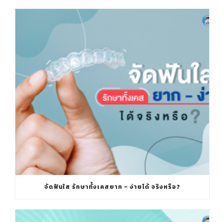
จัดฟันใส รักษาทั้งเคสยาก – ง่ายได้ จริงหรือ?