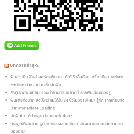
บทความล่าสุด
ฟันล่างยื่น ฟันล่างคร่อมฟันบน แก้ได้เร็วขึ้นด้วย เครื่องมือ Carriere
Motion ตัวช่วยก่อนเริ่มจัดฟัน
FAQ รากฟันเทียม: รวมคำถามที่คนอยากทำรากฟันเทียมควรรู้
ฟันเสียทั้งปาก ยังมีฟันใหม่ได้ใน 24 ชั่วโมงจริงไหม? รู้จัก รากเทียมทั้ง
ปาก Immediate Loading
จัดฟันใสแก้ปากอูม ต้องถอนฟันไหม?
กระดูกฟันละลาย รู้ตัวอีกทีอาจสายเกินแก้ สัญญาณเตือนที่หลายคน
มองข้าม!