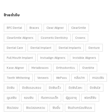
ป้ายกำกับ
BFC Dental
Braces
Clear Aligner
ClearSmile
ClearSmile Aligners
Cosmetic Dentistry
Crowns
Dental Care
Dental Implant
Dental Implants
Denture
Full Mouth Implant
Invisalign Aligners
Invisible Aligners
Kase Aligner
Metalbraces
Orthodontics
Overbite
Teeth Whitening
Veneers
WePass
กลิ่นปาก
ครอบฟัน
จัดฟัน
จัดฟันรอบสอง
จัดฟันเร็ว
จัดฟันโลหะ
จัดฟันใส
ดูแลฟัน
ถอนฟัน
ทันตกรรมเด็ก
ผู้สูงอายุ
ฟอกสีฟัน
ฟันปลอม
ฟันปลอมหลวม
ฟันยื่น
ฟันล่างคร่อมฟันบน