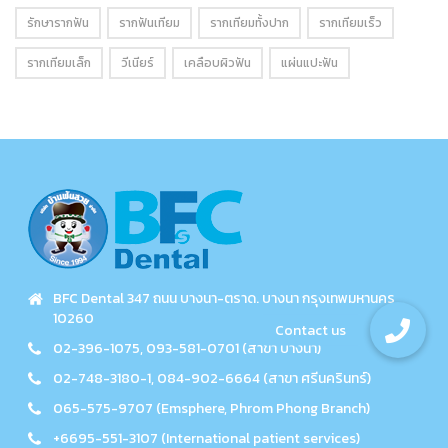
รักษารากฟัน
รากฟันเทียม
รากเทียมทั้งปาก
รากเทียมเร็ว
รากเทียมเล็ก
วีเนียร์
เคลือบผิวฟัน
แผ่นแปะฟัน
BFC Dental 347 ถนน บางนา-ตราด. บางนา กรุงเทพมหานคร
10260
02-396-1075, 093-581-0701 (สาขา บางนา)
02-748-3180-1, 084-902-6664 (สาขา ศรีนครินทร์)
065-575-9707 (Emsphere, Phrom Phong Branch)
+6695-551-3107 (International patient services)