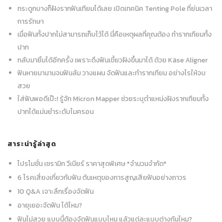
กระดูกบางก็ฝังรากฟันเทียมได้เลย เปิดเทคนิค Tenting Pole ที่ย่นเวลา
การรักษา
เมื่อฟันทั้งปากไม่สามารถเก็บไว้ได้ นี่คือเหตุผลที่คุณต้อง ทำรากเทียมทั้ง
ปาก
กลับมายิ้มได้อีกครั้ง เพราะดึงฟันเขี้ยวฝังขึ้นมาได้ ด้วย Käse Aligner
ฟันหายมานานจนฟันล้ม วางแผน จัดฟันและทำรากเทียม อย่างไรให้จบ
สวย
ใส่ฟันพอดีเป๊ะ! รู้จัก Micron Mapper ช่วยระบุตำแหน่งฝังรากเทียมทั้ง
ปากได้แม่นยำระดับไมครอน
สาระน่ารู้ล่าสุด
โปรโมชั่น เซรามิก วีเนียร์ ราคาสุดพิเศษ *จำนวนจำกัด*
6 โรคเสี่ยงเกี่ยวกับฟัน ต้นเหตุของการสูญเสียฟันอย่างถาวร
10 Q&A เจาะลึกเรื่องจัดฟัน
อายุเยอะจัดฟัน ได้ไหม?
ฟันไม่สวย แบบนี้ต้องจัดฟันแบบไหน แล้วแต่ละแบบต่างกันไหม?