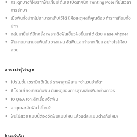
กระดูกบางก็ฝังรากฟันเทียมได้เลย เปิดเทคนิค Tenting Pole ที่ย่นเวลา
การรักษา
เมื่อฟันทั้งปากไม่สามารถเก็บไว้ได้ นี่คือเหตุผลที่คุณต้อง ทำรากเทียมทั้ง
ปาก
กลับมายิ้มได้อีกครั้ง เพราะดึงฟันเขี้ยวฝังขึ้นมาได้ ด้วย Käse Aligner
ฟันหายมานานจนฟันล้ม วางแผน จัดฟันและทำรากเทียม อย่างไรให้จบ
สวย
สาระน่ารู้ล่าสุด
โปรโมชั่น เซรามิก วีเนียร์ ราคาสุดพิเศษ *จำนวนจำกัด*
6 โรคเสี่ยงเกี่ยวกับฟัน ต้นเหตุของการสูญเสียฟันอย่างถาวร
10 Q&A เจาะลึกเรื่องจัดฟัน
อายุเยอะจัดฟัน ได้ไหม?
ฟันไม่สวย แบบนี้ต้องจัดฟันแบบไหน แล้วแต่ละแบบต่างกันไหม?
ป้ายกำกับ