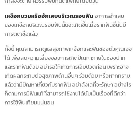
กำลังจะตาย ควรรีบพบทันตแพทย์โดยด่วน
เหงือกบวมหรืออักเสบบริเวณรอบฟัน
อาการอักเสบ
ของเหงือกบริเวณรอบฟันนั้นจะเกิดขึ้นเมื่อรากฟันซี่นั้นมี
การติดเชื้อแล้ว
ทั้งนี้ คุณสามารถดูแลสุขภาพเหงือกและฟันของตัวคุณเอง
ได้ เพื่อลดความเสี่ยงของการเกิดปัญหาภายในช่องปาก
และรากฟันด้วย อย่ารอให้เกิดการเจ็บปวดก่อน เพราะอาจ
เกิดผลกระทบต่อสุขภาพด้านอื่นๆ ร่วมด้วย หรือหากทราบ
แล้วว่ามีปัญหาเกี่ยวกับรากฟัน อย่าลังเลที่จะรักษา อย่างไร
ก็ตามการมีฟันแท้ที่สามารถใช้งานได้นับเป็นเรื่องที่ดีกว่า
การใช้ฟันเทียมแน่นอน