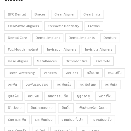
BFC Dental
Braces
Clear Aligner
ClearSmile
ClearSmile Aligners
Cosmetic Dentistry
Crowns
Dental Care
Dental Implant
Dental Implants
Denture
Full Mouth Implant
Invisalign Aligners
Invisible Aligners
Kase Aligner
Metalbraces
Orthodontics
Overbite
Teeth Whitening
Veneers
WePass
กลิ่นปาก
ครอบฟัน
จัดฟัน
จัดฟันรอบสอง
จัดฟันเร็ว
จัดฟันโลหะ
จัดฟันใส
ดูแลฟัน
ถอนฟัน
ทันตกรรมเด็ก
ผู้สูงอายุ
ฟอกสีฟัน
ฟันปลอม
ฟันปลอมหลวม
ฟันยื่น
ฟันล่างคร่อมฟันบน
รักษารากฟัน
รากฟันเทียม
รากเทียมทั้งปาก
รากเทียมเร็ว