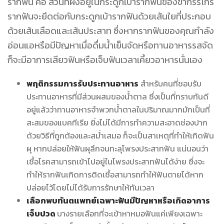
รากฟัน คือ ส่วนที่ฝังอยู่ในกระดูกเบ้ารากฟันของขากรรไกร
รากฟันจะยึดต่อกับกระดูกเบ้ารากฟันด้วยเส้นใยที่ประกอบ
ด้วยเส้นเลือดและเส้นประสาท ซึ่งหากรากฟันของคุณกำลัง
อ่อนแอหรือมีปัญหาเมื่อดื่มน้ำเย็นจัดหรือทานอาหารรสจัด
ก็จะมีอาการเสียวฟันหรือเจ็บฟันเวลาเคี้ยวอาหารนั่นเอง
พฤติกรรมการรับประทานอาหาร
สำหรับคนที่ชอบรับ
ประทานอาหารที่มีส่วนผสมของน้ำตาล ซึ่งเป็นที่ทราบกันดี
อยู่แล้วว่าทานอาหารจำพวกน้ำตาลในปริมาณมากมักเป็นที่
สะสมของแบคทีเรีย ยิ่งไม่ได้มีการทำความสะอาดช่องปาก
ด้วยวิธีที่ถูกต้องและสม่ำเสมอ ก็จะเป็นสาเหตุที่ทำให้เกิดฟัน
ผุ หากปล่อยให้ฟันผุลึกจนทะลุโพรงประสาทฟัน แน่นอนว่า
เชื้อโรคสามารถเข้าไปอยู่ในโพรงประสาทฟันได้ง่าย ซึ่งจะ
ทำให้รากฟันเกิดการติดเชื้อสามารถทำให้ฟันตายได้หาก
ปล่อยไว้โดยไม่ได้รับการรักษาให้ทันเวลา
เลือกพบทันตแพทย์เฉพาะฟันมีปัญหาหรือเกิดอาการ
เจ็บปวด
บางรายเลือกที่จะเข้าหาหมอฟันแค่เพียงเฉพาะ