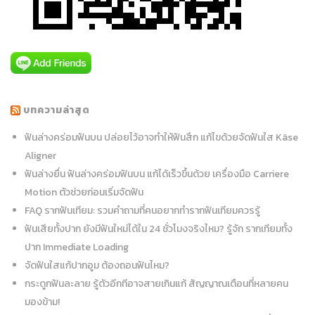
บทความล่าสุด
ฟันล่างคร่อมฟันบน ปล่อยไว้อาจทำให้ฟันสึก แก้ไขด้วยจัดฟันใส Käse
Aligner
ฟันล่างยื่น ฟันล่างคร่อมฟันบน แก้ได้เร็วขึ้นด้วย เครื่องมือ Carriere
Motion ตัวช่วยก่อนเริ่มจัดฟัน
FAQ รากฟันเทียม: รวมคำถามที่คนอยากทำรากฟันเทียมควรรู้
ฟันเสียทั้งปาก ยังมีฟันใหม่ได้ใน 24 ชั่วโมงจริงไหม? รู้จัก รากเทียมทั้ง
ปาก Immediate Loading
จัดฟันใสแก้ปากอูม ต้องถอนฟันไหม?
กระดูกฟันละลาย รู้ตัวอีกทีอาจสายเกินแก้ สัญญาณเตือนที่หลายคน
มองข้าม!