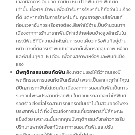
เวลามีอาการเจ็บปวดเท่านั้น เช่น ปวดฟันมาก ฟันโยก
เท่านั้น ซึ่งหากเข้าพบเพื่อเข้ารับการรักษาทันก็ถือว่าเป็นเรื่อง
ที่ดี แต่หากเข้ารับการรักษาไม่ทัน คุณอาจสูญเสียฟันแท้
ก่อนเวลาอันควรหรืออาจต้องเสียค่าใช้จ่ายเป็นจำนวนมาก
เนื่องจากการรักษารากฟันมีค่าใช้จ่ายค่อนข้างสูงสำหรับใน
กรณีฟันซี่ที่มีความสำคัญในการบดเคี้ยว หรือฟันที่อยู่ด้าน
หน้า ทางที่ดีควรเข้าพบทันตแพทย์เพื่อตรวจสุขภาพเหงือก
และฟันในทุกๆ 6 เดือน เพื่อคงสภาพเหงือกและฟันที่แข็ง
แรง
มีพฤติกรรมนอนกัดฟัน
สังเกตตนเองให้ดีว่าตนเองมี
พฤติกรรมการนอนกัดฟันหรือไม่ เพราะเป็นสาเหตุทำให้คุณ
มีปัญหารากฟันได้เช่นกัน เนื่องจากการนอนกัดฟันเป็นการ
รบกวนโพรงประสาทที่รากฟัน ในตอนแรกอาจจะทำให้ฟันมี
รอยร้าว ซึ่งเชื้อโรคสามารถแทรกซึมเข้าไปในส่วนของโพรง
ประสาทฟันได้ ทั้งนี้รวมถึงการขบเคี้ยวอาหารที่มีลักษณะ
แข็งด้วย เพราะฉะนั้นหากคุณมีพฤติกรรมดังกล่าวควรรีบ
ปรึกษาแพทย์เพื่อแก้ปัญหาการนอนกัดฟันและปรับ
พฤติกรรมการใช้ฟันขบที่มากเกินไปด้วย