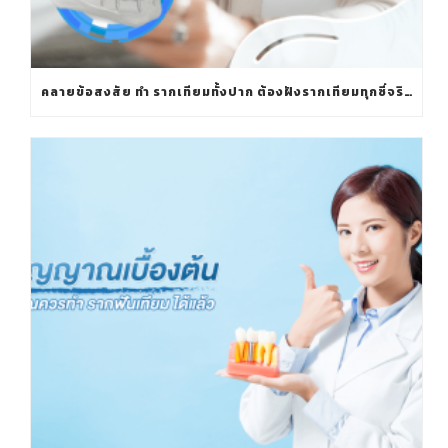
คลายข้อสงสัย ทำ รากเทียมทั้งปาก ต้องฝังรากเทียมทุกซี่จริงหรือ?