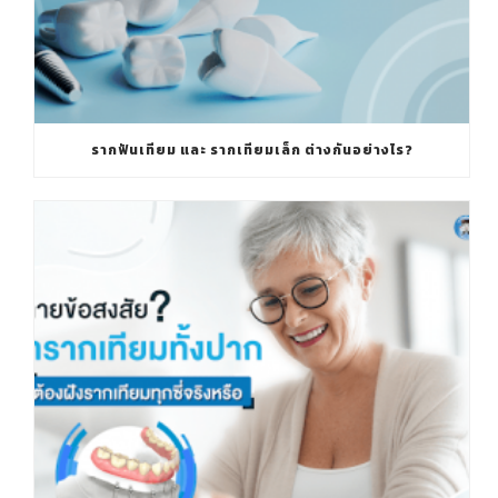
รากฟันเทียม และ รากเทียมเล็ก ต่างกันอย่างไร?