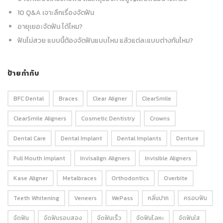
10 Q&A เจาะลึกเรื่องจัดฟัน
อายุเยอะจัดฟัน ได้ไหม?
ฟันไม่สวย แบบนี้ต้องจัดฟันแบบไหน แล้วแต่ละแบบต่างกันไหม?
ป้ายกำกับ
BFC Dental
Braces
Clear Aligner
ClearSmile
ClearSmile Aligners
Cosmetic Dentistry
Crowns
Dental Care
Dental Implant
Dental Implants
Denture
Full Mouth Implant
Invisalign Aligners
Invisible Aligners
Kase Aligner
Metalbraces
Orthodontics
Overbite
Teeth Whitening
Veneers
WePass
กลิ่นปาก
ครอบฟัน
จัดฟัน
จัดฟันรอบสอง
จัดฟันเร็ว
จัดฟันโลหะ
จัดฟันใส