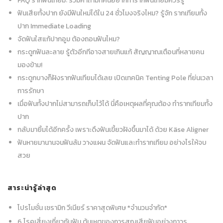
FAQ รากฟันเทียม: รวมคำถามที่คนอยากทำรากฟันเทียมควรรู้
ฟันเสียทั้งปาก ยังมีฟันใหม่ได้ใน 24 ชั่วโมงจริงไหม? รู้จัก รากเทียมทั้ง
ปาก Immediate Loading
จัดฟันใสแก้ปากอูม ต้องถอนฟันไหม?
กระดูกฟันละลาย รู้ตัวอีกทีอาจสายเกินแก้ สัญญาณเตือนที่หลายคน
มองข้าม!
กระดูกบางก็ฝังรากฟันเทียมได้เลย เปิดเทคนิค Tenting Pole ที่ย่นเวลา
การรักษา
เมื่อฟันทั้งปากไม่สามารถเก็บไว้ได้ นี่คือเหตุผลที่คุณต้อง ทำรากเทียมทั้ง
ปาก
กลับมายิ้มได้อีกครั้ง เพราะดึงฟันเขี้ยวฝังขึ้นมาได้ ด้วย Käse Aligner
ฟันหายมานานจนฟันล้ม วางแผน จัดฟันและทำรากเทียม อย่างไรให้จบ
สวย
สาระน่ารู้ล่าสุด
โปรโมชั่น เซรามิก วีเนียร์ ราคาสุดพิเศษ *จำนวนจำกัด*
6 โรคเสี่ยงเกี่ยวกับฟัน ต้นเหตุของการสูญเสียฟันอย่างถาวร