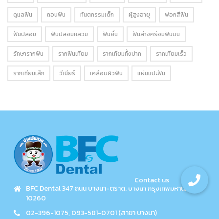
ดูแลฟัน
ถอนฟัน
ทันตกรรมเด็ก
ผู้สูงอายุ
ฟอกสีฟัน
ฟันปลอม
ฟันปลอมหลวม
ฟันยื่น
ฟันล่างคร่อมฟันบน
รักษารากฟัน
รากฟันเทียม
รากเทียมทั้งปาก
รากเทียมเร็ว
รากเทียมเล็ก
วีเนียร์
เคลือบผิวฟัน
แผ่นแปะฟัน
BFC Dental 347 ถนน บางนา-ตราด. บางนา กรุงเทพมหานคร
10260
02-396-1075, 093-581-0701 (สาขา บางนา)