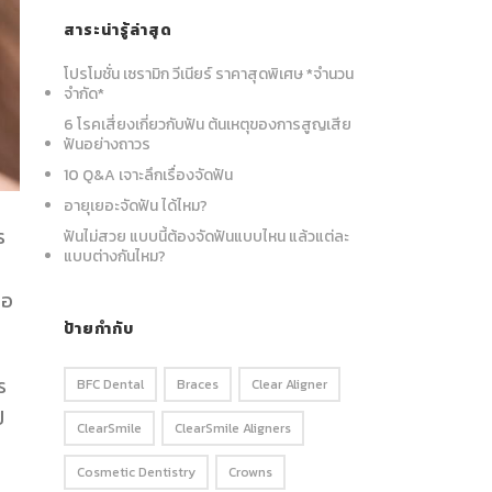
สาระน่ารู้ล่าสุด
โปรโมชั่น เซรามิก วีเนียร์ ราคาสุดพิเศษ *จำนวน
จำกัด*
6 โรคเสี่ยงเกี่ยวกับฟัน ต้นเหตุของการสูญเสีย
ฟันอย่างถาวร
10 Q&A เจาะลึกเรื่องจัดฟัน
อายุเยอะจัดฟัน ได้ไหม?
ร
ฟันไม่สวย แบบนี้ต้องจัดฟันแบบไหน แล้วแต่ละ
แบบต่างกันไหม?
่อ
ป้ายกำกับ
ร
BFC Dental
Braces
Clear Aligner
ป
ClearSmile
ClearSmile Aligners
Cosmetic Dentistry
Crowns