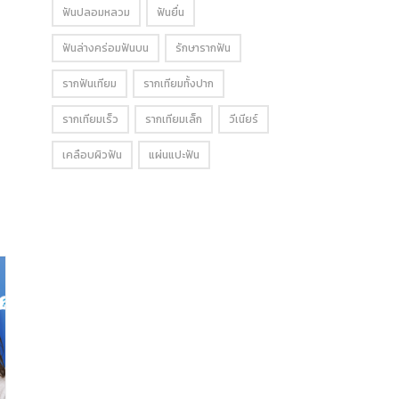
ฟันปลอมหลวม
ฟันยื่น
ฟันล่างคร่อมฟันบน
รักษารากฟัน
รากฟันเทียม
รากเทียมทั้งปาก
รากเทียมเร็ว
รากเทียมเล็ก
วีเนียร์
เคลือบผิวฟัน
แผ่นแปะฟัน