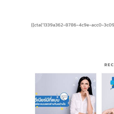
{{cta(‘1339a362-8786-4c9e-acc0-3c09
RE